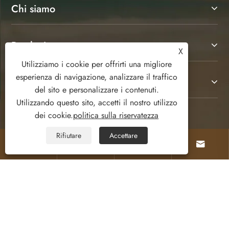
Chi siamo
Prodotti
X
Utilizziamo i cookie per offrirti una migliore
esperienza di navigazione, analizzare il traffico
Contattaci
del sito e personalizzare i contenuti.
Utilizzando questo sito, accetti il ​​nostro utilizzo
dei cookie.
politica sulla riservatezza
SEGUICI
Rifiutare
Accettare




Copyright © 2025 Ruian Senda Bagagli e prodotti in
pelle Co., Ltd. Tutti i diritti riservati.