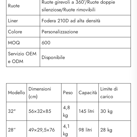
Ruote girevoli a 360°/Ruote doppie
Ruote
silenziose/Ruote rimovibili
Liner
Fodera 210D ad alta densità
Colore
Personalizzazione
MOQ
600
Servizio OEM
Disponibile
e ODM
Dimensioni
Limite di
Modello
Peso
Capacità
(cm)
carico
4,8
32"
56×32×85
145 litri
30 kg
kg
4,1
28”
49×29,5×76
98 litri
28 kg
kg