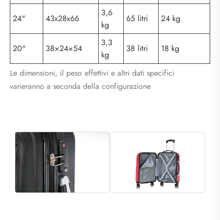
3,6
24"
43x28x66
65 litri
24 kg
kg
3,3
20"
38×24×54
38 litri
18 kg
kg
Le dimensioni, il peso effettivi e altri dati specifici
varieranno a seconda della configurazione